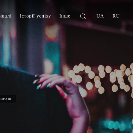
ивалі
Історії успіху
Інше
UA
RU
ИВАЛІ