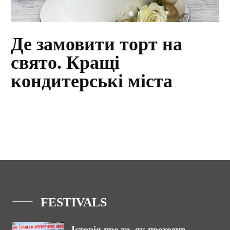
Де замовити торт на
свято. Кращі
кондитерські міста
FESTIVALS
Історія про те, як проходив