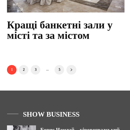
Кращі банкетні зали у
місті та за містом
...
1
2
3
5
SHOW BUSINESS
Борис Чамлай – кіровоградський