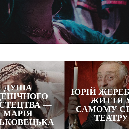
ДУША
ЮРІЙ ЖЕРЕБ
ЕНІЧНОГО
ЖИТТЯ 
СТЕЦТВА —
САМОМУ СЕ
МАРІЯ
ТЕАТРУ
ЬКОВЕЦЬКА