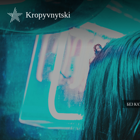
Kropyvnytski
БЕЗ КА