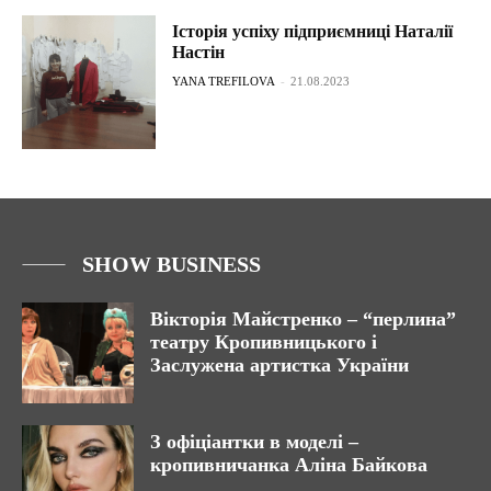
Історія успіху підприємниці Наталії
Настін
YANA TREFILOVA
-
21.08.2023
SHOW BUSINESS
Вікторія Майстренко – “перлина”
театру Кропивницького і
Заслужена артистка України
З офіціантки в моделі –
кропивничанка Аліна Байкова