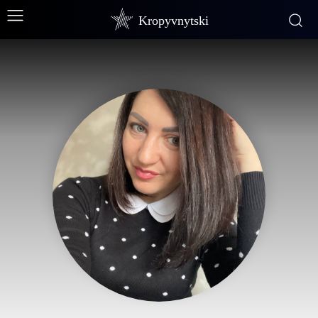
Kropyvnytski