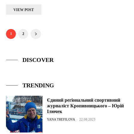
VIEW POST
1
2
DISCOVER
TRENDING
Єдиний регіональний спортивний
журналіст Кропивницького – Юрій
Ілючек
YANA TREFILOVA
-
22.08.2023