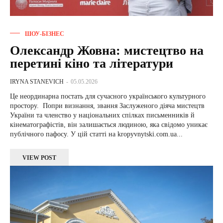
ШОУ-БІЗНЕС
Олександр Жовна: мистецтво на
перетині кіно та літератури
IRYNA STANEVICH
-
05.05.2026
Це неординарна постать для сучасного українського культурного
простору. Попри визнання, звання Заслуженого діяча мистецтв
України та членство у національних спілках письменників й
кінематографістів, він залишається людиною, яка свідомо уникає
публічного пафосу. У цій статті на kropyvnytski.com.ua...
VIEW POST