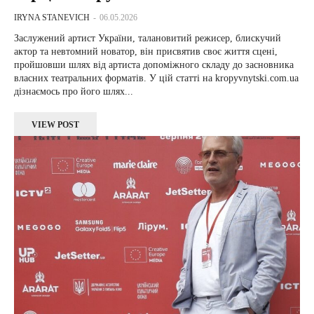
IRYNA STANEVICH
-
06.05.2026
Заслужений артист України, талановитий режисер, блискучий
актор та невтомний новатор, він присвятив своє життя сцені,
пройшовши шлях від артиста допоміжного складу до засновника
власних театральних форматів. У цій статті на kropyvnytski.com.ua
дізнаємось про його шлях...
VIEW POST