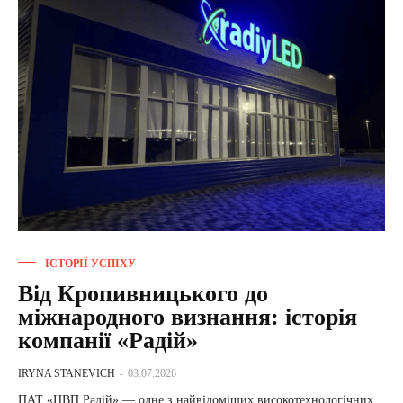
ІСТОРІЇ УСПІХУ
Від Кропивницького до
міжнародного визнання: історія
компанії «Радій»
IRYNA STANEVICH
-
03.07.2026
ПАТ «НВП Радій» — одне з найвідоміших високотехнологічних