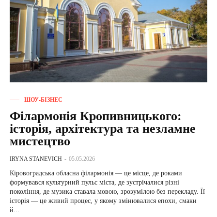
ШОУ-БІЗНЕС
Філармонія Кропивницького:
історія, архітектура та незламне
мистецтво
IRYNA STANEVICH
-
05.05.2026
Кіровоградська обласна філармонія — це місце, де роками
формувався культурний пульс міста, де зустрічалися різні
покоління, де музика ставала мовою, зрозумілою без перекладу. Її
історія — це живий процес, у якому змінювалися епохи, смаки
й...