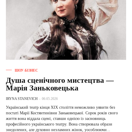
ШОУ-БІЗНЕС
Душа сценічного мистецтва —
Марія Заньковецька
IRYNA STANEVICH
-
06.05.2026
Український театр кінця ХІХ століття неможливо уявити без
постаті Марії Костянтинівни Заньковецької. Сорок років свого
життя вона віддала сцені, ставши однією із засновниць
професійного українського театру. Вона створювала образи
знедолених, але духовно незламних жінок, уособлюючи...