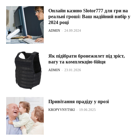
Онлайн казино Slotor777 для гри на
реальні гроші: Ваш надійний вибір у
2024 році
ADMIN
-
24.09.2024
Як підібрати бронежилет під зріст,
вагу та комплекцію бійця
ADMIN
-
23.01.2026
Привітання прадіду у прозі
KROPYVNYTSKI
-
19.06.2025