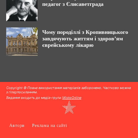
педагог з Єлисаветграда
Чому породіллі з Кропивницького
завдячують життям і здоров’ям
єврейському лікарю
Copyright © Повне використання матеріалів заборонено. Частково можна
з гіперпосиланням.
Видання входить до медіа-групи
MistoOnline
Автори
Реклама на сайті