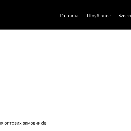
Головна
Шоубізнес
Фест
для оптових замовників