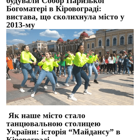
будували Собор Паризької
Богоматері в Кіровограді:
вистава, що сколихнула місто у
2013-му
Як наше місто стало
танцювальною столицею
України: історія “Майдансу” в
Кіровограді