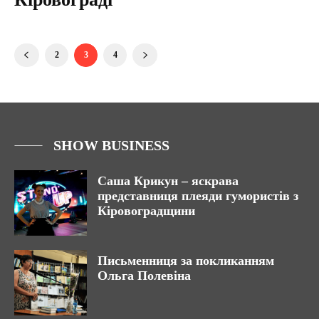
2
3
4
SHOW BUSINESS
Саша Крикун – яскрава
представниця плеяди гумористів з
Кіровоградщини
Письменниця за покликанням
Ольга Полевіна