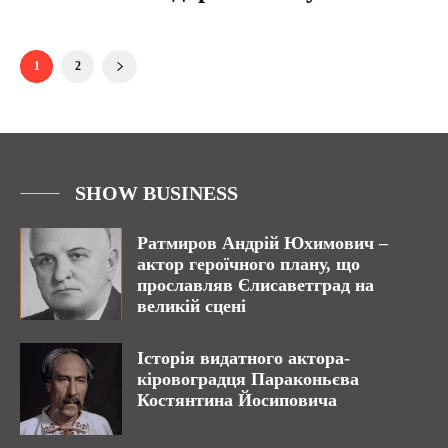
1
2
SHOW BUSINESS
Ратмиров Андрій Юхимович –
актор героїчного плану, що
прославляв Єлисаветград на
великій сцені
Історія видатного актора-
кіровоградця Параконьєва
Костянтина Йосиповича