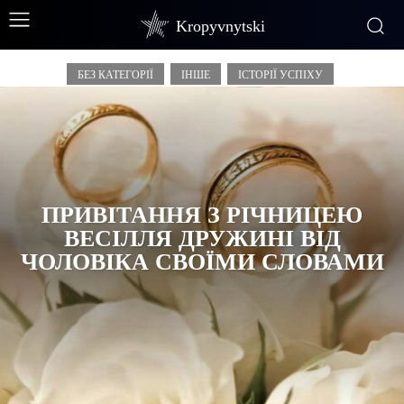
Привітання
Kropyvnytski
БЕЗ КАТЕГОРІЇ
ІНШЕ
ІСТОРІЇ УСПІХУ
ПРИВІТАННЯ З РІЧНИЦЕЮ
ВЕСІЛЛЯ ДРУЖИНІ ВІД
ЧОЛОВІКА СВОЇМИ СЛОВАМИ