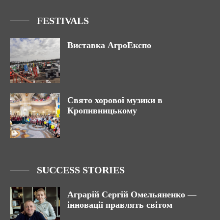
FESTIVALS
Виставка АгроЕкспо
Свято хорової музики в
Кропивницькому
SUCCESS STORIES
Аграрій Сергій Омельяненко —
інновації правлять світом