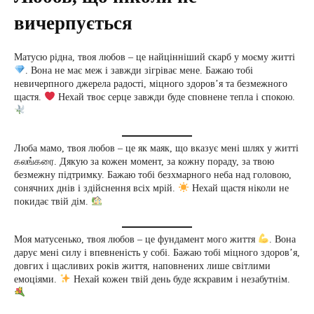
вичерпується
Матусю рідна, твоя любов – це найцінніший скарб у моєму житті
. Вона не має меж і завжди зігріває мене. Бажаю тобі
невичерпного джерела радості, міцного здоров’я та безмежного
щастя.
Нехай твоє серце завжди буде сповнене тепла і спокою.
Люба мамо, твоя любов – це як маяк, що вказує мені шлях у житті
கலங்கரை. Дякую за кожен момент, за кожну пораду, за твою
безмежну підтримку. Бажаю тобі безхмарного неба над головою,
сонячних днів і здійснення всіх мрій.
Нехай щастя ніколи не
покидає твій дім.
Моя матусенько, твоя любов – це фундамент мого життя
. Вона
дарує мені силу і впевненість у собі. Бажаю тобі міцного здоров’я,
довгих і щасливих років життя, наповнених лише світлими
емоціями.
Нехай кожен твій день буде яскравим і незабутнім.