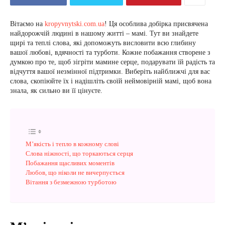
Вітаємо на
kropyvnytski.com.ua
! Ця особлива добірка присвячена
найдорожчій людині в нашому житті – мамі. Тут ви знайдете
щирі та теплі слова, які допоможуть висловити всю глибину
вашої любові, вдячності та турботи. Кожне побажання створене з
думкою про те, щоб зігріти мамине серце, подарувати їй радість та
відчуття вашої незмінної підтримки. Виберіть найближчі для вас
слова, скопіюйте їх і надішліть своїй неймовірній мамі, щоб вона
знала, як сильно ви її цінуєте.
М’якість і тепло в кожному слові
Слова ніжності, що торкаються серця
Побажання щасливих моментів
Любов, що ніколи не вичерпується
Вітання з безмежною турботою