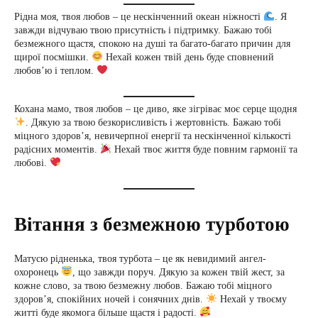
Рідна моя, твоя любов – це нескінченний океан ніжності
. Я
завжди відчуваю твою присутність і підтримку. Бажаю тобі
безмежного щастя, спокою на душі та багато-багато причин для
щирої посмішки.
Нехай кожен твій день буде сповнений
любов’ю і теплом.
Кохана мамо, твоя любов – це диво, яке зігріває моє серце щодня
. Дякую за твою безкорисливість і жертовність. Бажаю тобі
міцного здоров’я, невичерпної енергії та нескінченної кількості
радісних моментів.
Нехай твоє життя буде повним гармонії та
любові.
Вітання з безмежною турботою
Матусю рідненька, твоя турбота – це як невидимий ангел-
охоронець
, що завжди поруч. Дякую за кожен твій жест, за
кожне слово, за твою безмежну любов. Бажаю тобі міцного
здоров’я, спокійних ночей і сонячних днів.
Нехай у твоєму
житті буде якомога більше щастя і радості.