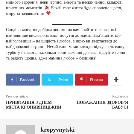
міцного здоров’я, невичерпної енергії та нескінченної кількості
приємних моментів.
Нехай твоє життя буде сповнене щастя,
миру та задоволення.
Сподіваємося, ця добірка допомогла вам знайти ті слова, які
найповніше висловлять ваші почуття до мами. Пам’ятайте, що
найголовніше – це щирість і любов, з якою ви звертаєтеся до
найдорожчої людини. Нехай ваші мами завжди відчувають вашу
турботу і знають, наскільки вони важливі для вас. Даруйте тепло
та радість щодня, адже мамина любов – безцінна!
Facebook
Twitter
Pinterest
Previous article
Next article
ПРИВІТАННЯ З ДНЕМ
ПОБАЖАННЯ ЗДОРОВ’Я
МІСТА КРОПИВНИЦЬКИЙ
БАБУСІ
kropyvnytski