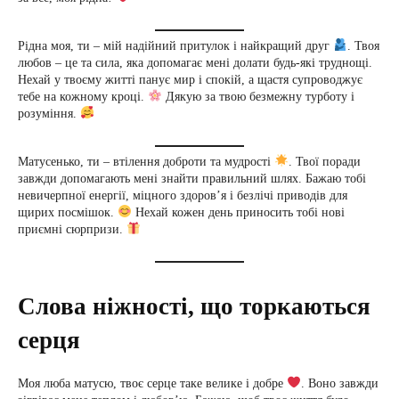
Рідна моя, ти – мій надійний притулок і найкращий друг
. Твоя
любов – це та сила, яка допомагає мені долати будь-які труднощі.
Нехай у твоєму житті панує мир і спокій, а щастя супроводжує
тебе на кожному кроці.
Дякую за твою безмежну турботу і
розуміння.
Матусенько, ти – втілення доброти та мудрості
. Твої поради
завжди допомагають мені знайти правильний шлях. Бажаю тобі
невичерпної енергії, міцного здоров’я і безлічі приводів для
щирих посмішок.
Нехай кожен день приносить тобі нові
приємні сюрпризи.
Слова ніжності, що торкаються
серця
Моя люба матусю, твоє серце таке велике і добре
. Воно завжди