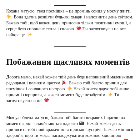
Кохана матусю, твоя посмішка – це промінь сонця у моєму житті
. Вона здатна розвіяти будь-які хмари і наповнити день світлом.
Бажаю тобі, щоб кожен день приносив тільки позитивні емоції, а
серце було сповнене тепла і спокою.
Ти заслуговуєш на все
найкраще.
Побажання щасливих моментів
Дорога мамо, нехай кожен твій день буде наповнений маленькими
радощами і великим щастям
. Бажаю тобі багато причин для
посмішок і сонячного настрою.
Нехай життя дарує тобі лише
приємні сюрпризи, а кожен момент буде незабутнім.
Ти
заслуговуєш на це!
Моя улюблена матусю, бажаю тобі багато яскравих і щасливих
моментів, які запам’ятаються надовго
. Нехай кожен день
приносить тобі нові враження та приємні зустрічі. Бажаю міцного
здоров’я, щоб ти могла насолоджуватися кожною хвилиною