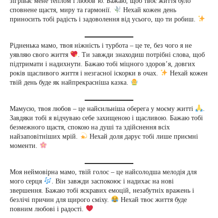
зігріває мене теплом і любов’ю. Бажаю, щоб твоє життя було
сповнене щастя, миру та гармонії.
Нехай кожен день
приносить тобі радість і задоволення від усього, що ти робиш.
Рідненька мамо, твоя ніжність і турбота – це те, без чого я не
уявляю свого життя
. Ти завжди знаходиш потрібні слова, щоб
підтримати і надихнути. Бажаю тобі міцного здоров’я, довгих
років щасливого життя і незгасної іскорки в очах.
Нехай кожен
твій день буде як найпрекрасніша казка.
Мамусю, твоя любов – це найсильніша оберега у моєму житті
.
Завдяки тобі я відчуваю себе захищеною і щасливою. Бажаю тобі
безмежного щастя, спокою на душі та здійснення всіх
найзаповітніших мрій.
Нехай доля дарує тобі лише приємні
моменти.
Моя неймовірна мамо, твій голос – це найсолодша мелодія для
мого серця
. Він завжди заспокоює і надихає на нові
звершення. Бажаю тобі яскравих емоцій, незабутніх вражень і
безлічі причин для щирого сміху.
Нехай твоє життя буде
повним любові і радості.