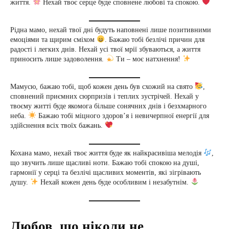
життя.
Нехай твоє серце буде сповнене любові та спокою.
Рідна мамо, нехай твої дні будуть наповнені лише позитивними
емоціями та щирим сміхом
. Бажаю тобі безлічі причин для
радості і легких днів. Нехай усі твої мрії збуваються, а життя
приносить лише задоволення.
Ти – моє натхнення!
Мамусю, бажаю тобі, щоб кожен день був схожий на свято
,
сповнений приємних сюрпризів і теплих зустрічей. Нехай у
твоєму житті буде якомога більше сонячних днів і безхмарного
неба.
Бажаю тобі міцного здоров’я і невичерпної енергії для
здійснення всіх твоїх бажань.
Кохана мамо, нехай твоє життя буде як найкрасивіша мелодія
,
що звучить лише щасливі ноти. Бажаю тобі спокою на душі,
гармонії у серці та безлічі щасливих моментів, які зігрівають
душу.
Нехай кожен день буде особливим і незабутнім.
Любов, що ніколи не