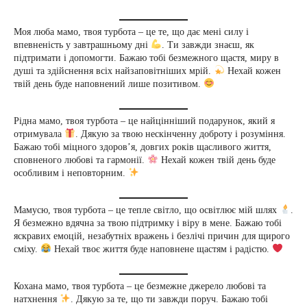
Моя люба мамо, твоя турбота – це те, що дає мені силу і
впевненість у завтрашньому дні
. Ти завжди знаєш, як
підтримати і допомогти. Бажаю тобі безмежного щастя, миру в
душі та здійснення всіх найзаповітніших мрій.
Нехай кожен
твій день буде наповнений лише позитивом.
Рідна мамо, твоя турбота – це найцінніший подарунок, який я
отримувала
. Дякую за твою нескінченну доброту і розуміння.
Бажаю тобі міцного здоров’я, довгих років щасливого життя,
сповненого любові та гармонії.
Нехай кожен твій день буде
особливим і неповторним.
Мамусю, твоя турбота – це тепле світло, що освітлює мій шлях
.
Я безмежно вдячна за твою підтримку і віру в мене. Бажаю тобі
яскравих емоцій, незабутніх вражень і безлічі причин для щирого
сміху.
Нехай твоє життя буде наповнене щастям і радістю.
Кохана мамо, твоя турбота – це безмежне джерело любові та
натхнення
. Дякую за те, що ти завжди поруч. Бажаю тобі