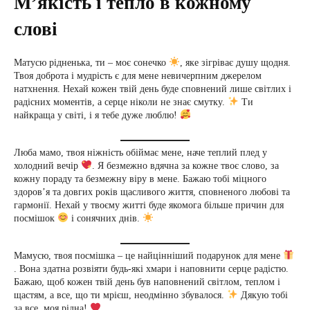
М’якість і тепло в кожному
слові
Матусю рідненька, ти – моє сонечко
, яке зігріває душу щодня.
Твоя доброта і мудрість є для мене невичерпним джерелом
натхнення. Нехай кожен твій день буде сповнений лише світлих і
радісних моментів, а серце ніколи не знає смутку.
Ти
найкраща у світі, і я тебе дуже люблю!
Люба мамо, твоя ніжність обіймає мене, наче теплий плед у
холодний вечір
. Я безмежно вдячна за кожне твоє слово, за
кожну пораду та безмежну віру в мене. Бажаю тобі міцного
здоров’я та довгих років щасливого життя, сповненого любові та
гармонії. Нехай у твоєму житті буде якомога більше причин для
посмішок
і сонячних днів.
Мамусю, твоя посмішка – це найцінніший подарунок для мене
. Вона здатна розвіяти будь-які хмари і наповнити серце радістю.
Бажаю, щоб кожен твій день був наповнений світлом, теплом і
щастям, а все, що ти мрієш, неодмінно збувалося.
Дякую тобі
за все, моя рідна!