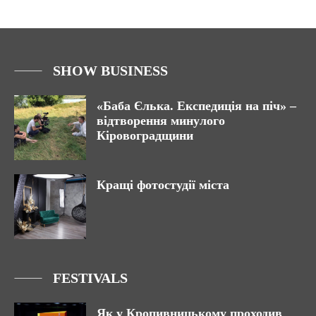
SHOW BUSINESS
«Баба Єлька. Експедиція на піч» –
відтворення минулого
Кіровоградщини
Кращі фотостудії міста
FESTIVALS
Як у Кропивницькому проходив