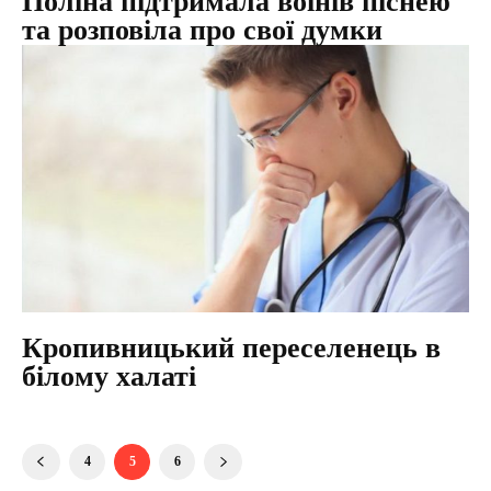
Поліна підтримала воїнів піснею
та розповіла про свої думки
Кропивницький переселенець в
білому халаті
4
5
6