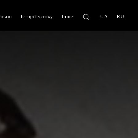
ивалі
Історії успіху
Інше
UA
RU