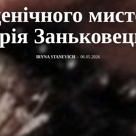
енічного мис
рія Заньковец
IRYNA STANEVICH
-
06.05.2026