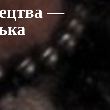
тецтва —
ька