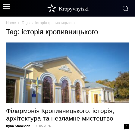
Kropyvnytski
Home
Tags
історія кропивницького
Tag: історія кропивницького
Філармонія Кропивницького: історія,
архітектура та незламне мистецтво
Iryna Stanevich
-
05.05.2026
0