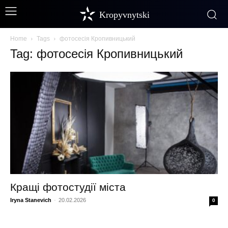
Kropyvnytski
Home
Tags
фотосесія Кропивницький
Tag: фотосесія Кропивницький
Кращі фотостудії міста
Iryna Stanevich
-
20.02.2026
0