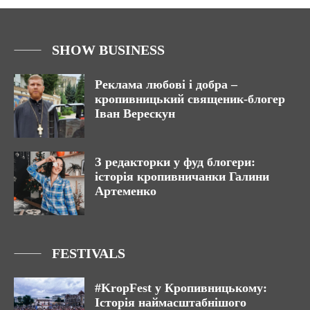
SHOW BUSINESS
Реклама любові і добра –
кропивницький священик-блогер
Іван Верескун
З редакторки у фуд блогери:
історія кропивничанки Галини
Артеменко
FESTIVALS
#KropFest у Кропивницькому:
Історія наймасштабнішого