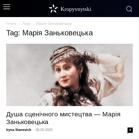
Kropyvnytski
Home
Tags
Марія Заньковецька
Tag: Марія Заньковецька
Душа сценічного мистецтва — Марія
Заньковецька
Iryna Stanevich
-
06.05.2026
0