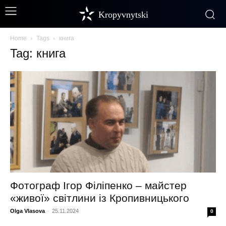
Kropyvnytski
Home
Tags
книга
Tag: книга
Фотограф Ігор Філіпенко – майстер
«живої» світлини із Кропивницького
Olga Vlasova
-
25.11.2024
0