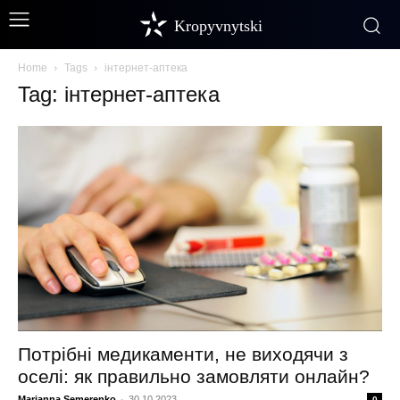
Kropyvnytski
Home
Tags
інтернет-аптека
Tag: інтернет-аптека
Потрібні медикаменти, не виходячи з
оселі: як правильно замовляти онлайн?
Marianna Semerenko
-
30.10.2023
0