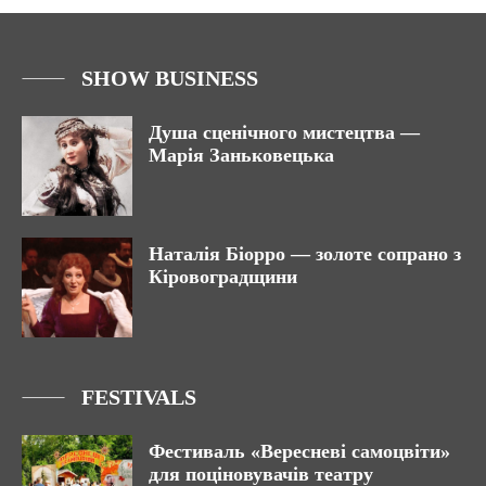
SHOW BUSINESS
Душа сценічного мистецтва —
Марія Заньковецька
Наталія Біорро — золоте сопрано з
Кіровоградщини
FESTIVALS
Фестиваль «Вересневі самоцвіти»
для поціновувачів театру