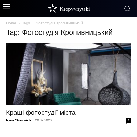
Kropyvnytski
Home
Tags
Фотостудія Кропивницький
Tag: Фотостудія Кропивницький
Кращі фотостудії міста
Iryna Stanevich
-
20.02.2026
0