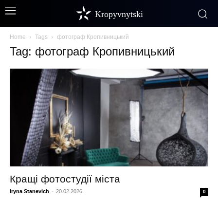
Kropyvnytski
Home
Tags
фотограф Кропивницький
Tag: фотограф Кропивницький
Кращі фотостудії міста
Iryna Stanevich
-
20.02.2026
0