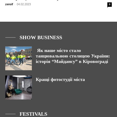
zeroif
-
04.02.2023
0
SHOW BUSINESS
Як наше місто стало
танцювальною столицею України:
історія “Майдансу” в Кіровограді
Кращі фотостудії міста
FESTIVALS