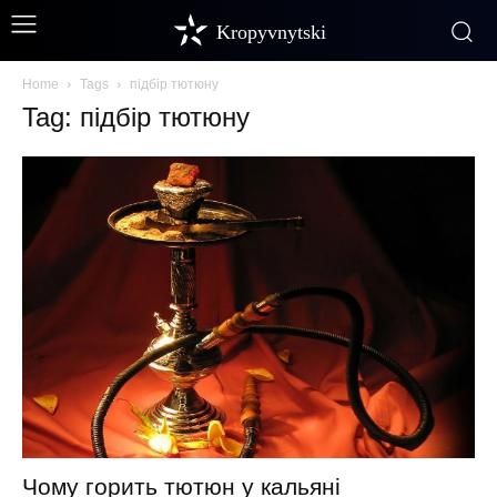
Kropyvnytski
Home
Tags
підбір тютюну
Tag: підбір тютюну
Чому горить тютюн у кальяні