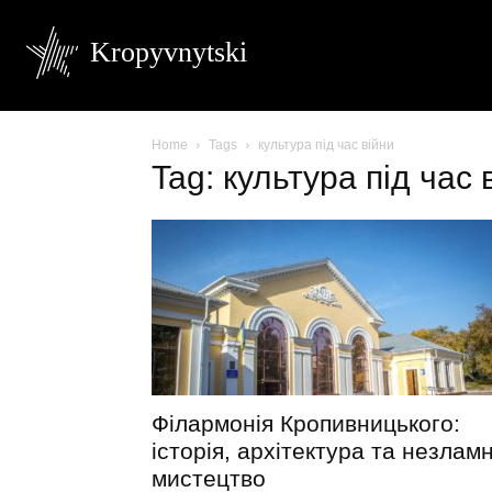
Kropyvnytski
Home
Tags
культура під час війни
Tag: культура під час 
Філармонія Кропивницького:
історія, архітектура та незлам
мистецтво