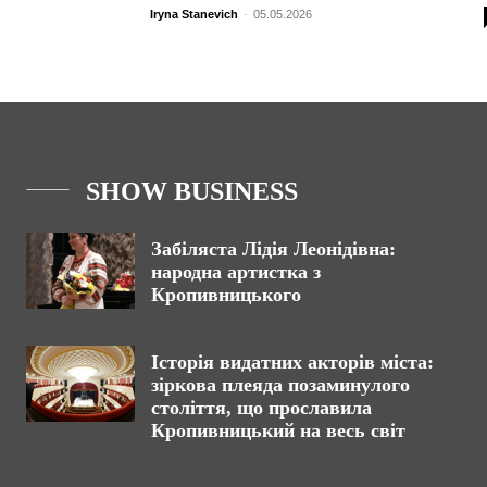
Iryna Stanevich
-
05.05.2026
SHOW BUSINESS
Забіляста Лідія Леонідівна:
народна артистка з
Кропивницького
Історія видатних акторів міста:
зіркова плеяда позаминулого
століття, що прославила
Кропивницький на весь світ