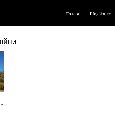
Головна
Шоубізнес
війни
не