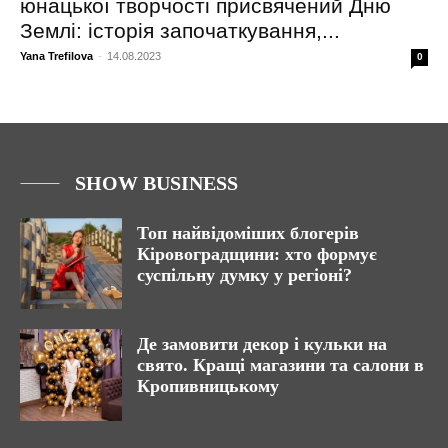
юнацької творчості присвячений Дню
Землі: історія започаткування,...
Yana Trefilova
-
14.08.2023
0
SHOW BUSINESS
Топ найвідоміших блогерів
Кіровоградщини: хто формує
суспільну думку у регіоні?
Де замовити декор і кульки на
свято. Кращі магазини та салони в
Кропивницькому