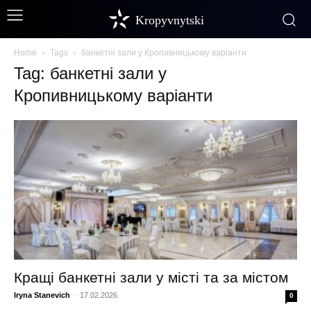
Kropyvnytski
Home
Tags
банкетні зали у Кропивницькому варіанти
Tag: банкетні зали у
Кропивницькому варіанти
Кращі банкетні зали у місті та за містом
Iryna Stanevich
-
17.02.2026
0