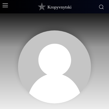
Kropyvnytski