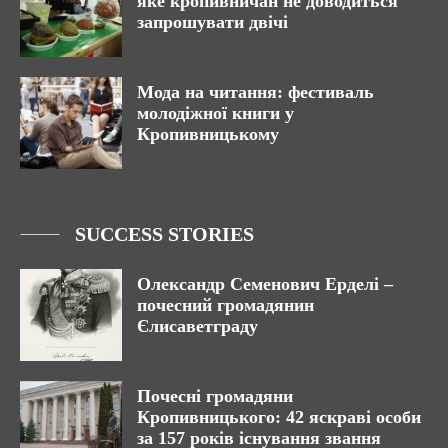
яке кропивничан не доводиться
запрошувати двічі
Мода на читання: фестиваль
молодіжної книги у
Кропивницькому
SUCCESS STORIES
Олександр Семенович Ерделі –
почесний громадянин
Єлисаветграду
Почесні громадяни
Кропивницького: 42 яскраві особи
за 157 років існування звання