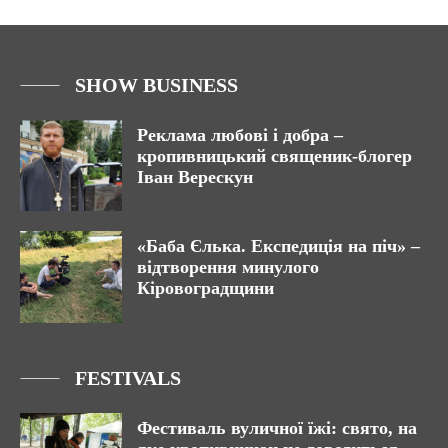
SHOW BUSINESS
Реклама любові і добра –
кропивницький священик-блогер
Іван Верескун
«Баба Єлька. Експедиція на піч» –
відтворення минулого
Кіровоградщини
FESTIVALS
Фестиваль вуличної їжі: свято, на