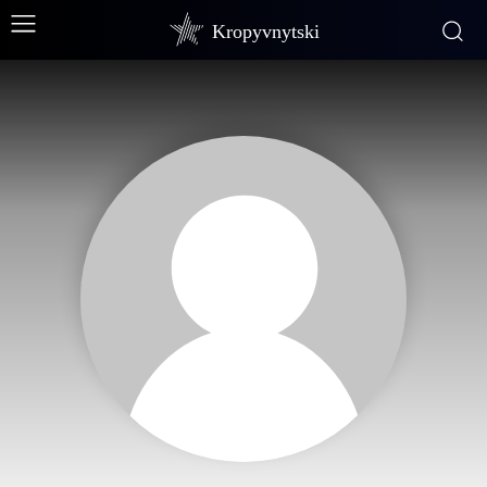
Kropyvnytski