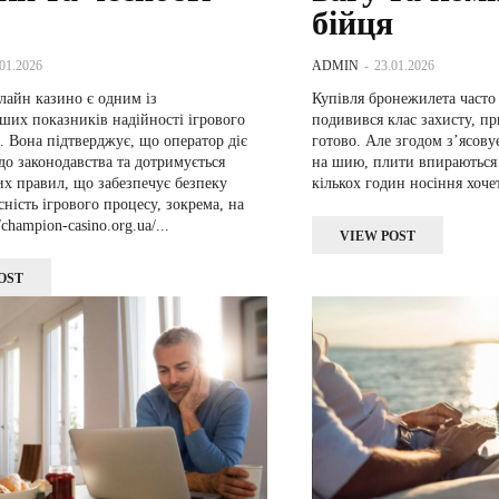
бійця
.01.2026
ADMIN
-
23.01.2026
лайн казино є одним із
Купівля бронежилета часто
ших показників надійності ігрового
подивився клас захисту, п
 Вона підтверджує, що оператор діє
готово. Але згодом з’ясову
до законодавства та дотримується
на шию, плити впираються в
их правил, що забезпечує безпеку
кількох годин носіння хочет
есність ігрового процесу, зокрема, на
//champion-casino.org.ua/...
VIEW POST
OST