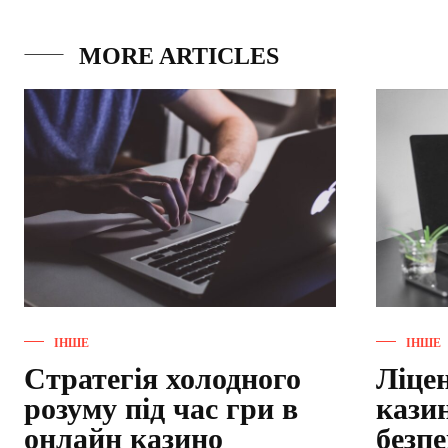
MORE ARTICLES
ІНШЕ
ІНШЕ
Стратегія холодного
Ліце
розуму під час гри в
кази
онлайн казино
безпе