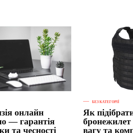
БЕЗ КАТЕГОРІЇ
нзія онлайн
Як підібрат
но — гарантія
бронежилет п
ки та чесності
вагу та ком