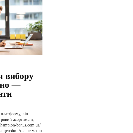
я вибору
ино —
лати
 платформу, він
ігровий асортимент,
/champion-bonus.com.ua/
 ліцензію. Але не менш