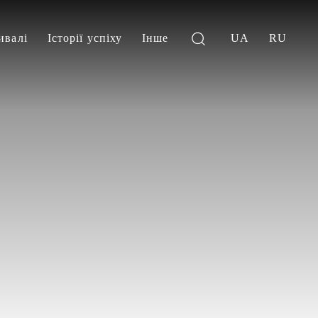
ивалі
Історії успіху
Інше
UA
RU