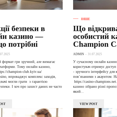
ІНШЕ
ії безпеки в
Що відкрив
йн казино —
особистий к
о потрібні
Champion C
.07.2025
ADMIN
-
31.07.2025
й формат гри зручний, але вимагає
У сучасному онлайн казин
платформи. Тому онлайн казино,
користувач отримує доступ 
tps://champion-club.kyiv.ua/
- зручного інтерфейсу для 
ino, впроваджує комплекс заходів,
пов’язаними з акаунтом. Н
вачі могли грати з гарантією
https://casino-champions.ne
зпеки. І хоч про захист даних не часто
казино зібрано різні пропоз
який...
OST
VIEW POST