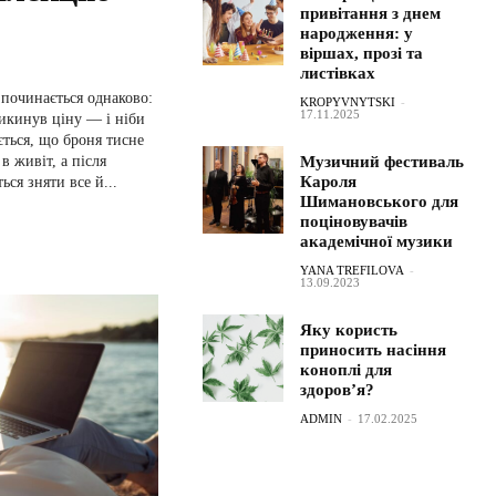
привітання з днем
народження: у
віршах, прозі та
листівках
 починається однаково:
KROPYVNYTSKI
-
17.11.2025
рикинув ціну — і ніби
ється, що броня тисне
Музичний фестиваль
 живіт, а після
Кароля
ься зняти все й...
Шимановського для
поціновувачів
академічної музики
YANA TREFILOVA
-
13.09.2023
Яку користь
приносить насіння
коноплі для
здоров’я?
ADMIN
-
17.02.2025