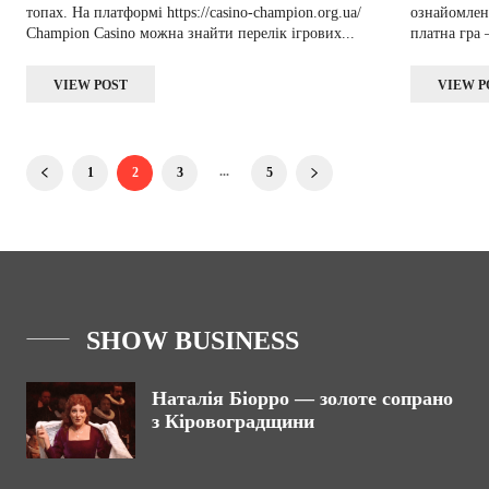
топах. На платформі https://casino-champion.org.ua/
ознайомленн
Champion Casino можна знайти перелік ігрових...
платна гра 
VIEW POST
VIEW P
...
1
2
3
5
SHOW BUSINESS
Наталія Біорро — золоте сопрано
з Кіровоградщини