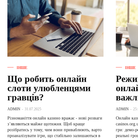
ІНШЕ
ІНШЕ
Що робить онлайн
Режи
слоти улюбленцями
онла
гравців?
важл
ADMIN
-
31.07.2025
ADMIN
-
25
Різноманіття онлайн казино вражає - нові розваги
Онлайн кази
з’являються майже щотижня. Щоб краще
casinos.org
розібратись у тому, чим вони приваблюють, варто
гри: демо-р
проаналізувати ігри, що стабільно залишаються в
реальні гро