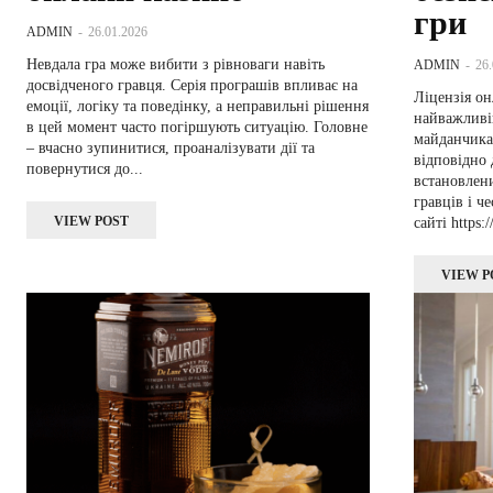
гри
ADMIN
-
26.01.2026
Невдала гра може вибити з рівноваги навіть
ADMIN
-
26
досвідченого гравця. Серія програшів впливає на
Ліцензія он
емоції, логіку та поведінку, а неправильні рішення
найважливі
в цей момент часто погіршують ситуацію. Головне
майданчика.
– вчасно зупинитися, проаналізувати дії та
відповідно 
повернутися до...
встановлен
гравців і ч
VIEW POST
сайті https:
VIEW P