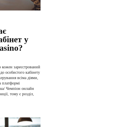
ає
абінет у
asino?
о кожен зареєстрований
до особистого кабінету
керування всіма діями,
а платформі
t.ua/ Чемпіон онлайн
иції, тому є розділ,