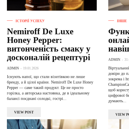
ІСТОРІЇ УСПІХУ
ІНШЕ
Nemiroff De Luxe
Функц
Honey Pepper:
онла
витонченість смаку у
навіщ
досконалій рецептурі
ADMIN
-
31
Віртуальни
ADMIN
-
19.01.2026
довіри до 
Існують напої, що стали візитівкою не лише
зокрема і ht
бренду, а й цілої країни. Nemiroff De Luxe Honey
ChampionCas
Pepper — саме такий продукт. Це не просто
щоб користу
горілка, а авторська настоянка, де в ідеальному
цифрової бе
балансі поєднані солодкі, гострі...
думають...
VIEW POST
VIEW P