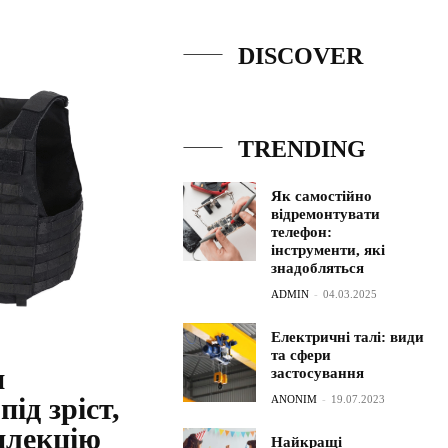
DISCOVER
TRENDING
Як самостійно
відремонтувати
телефон:
інструменти, які
знадобляться
ADMIN
-
04.03.2025
Електричні талі: види
та сфери
и
застосування
ід зріст,
ANONIM
-
19.07.2023
плекцію
Найкращі