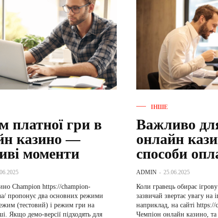
ІНШЕ
м платної гри в
Важливо дл
йн казино —
онлайн каз
иві моменти
способи оп
.06.2025
ADMIN
-
25.06.2025
но Champion https://champion-
Коли гравець обирає ігрову
.ua/ пропонує два основних режими
зазвичай звертає увагу на 
ежим (тестовий) і режим гри на
наприклад, на сайті https:/
ші. Якщо демо-версії підходять для
Чемпіон онлайн казино, та