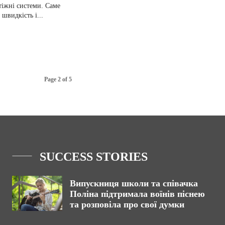
іжні системи. Саме
швидкість і...
Page 2 of 5
SUCCESS STORIES
Випускниця школи та співачка
Поліна підтримала воїнів піснею
та розповіла про свої думки