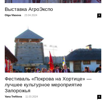
Выставка АгроЭкспо
Olga Vlasova
-
23.04.2024
0
Фестиваль «Покрова на Хортице» —
лучшее культурное мероприятие
Запорожья
Yana Trefilova
-
11.03.2024
0