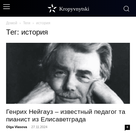
Kropyvnytski
Домой
Теги
история
Тег: история
Генрих Нейгауз – известный педагог та
пианист из Елисаветграда
Olga Vlasova
-
27.11.2024
0