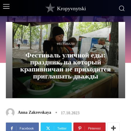
Kropyvnytski
ФЕСТИВАЛИ
Фестиваль уличной еды:
праздник, на который
крапивничан не приходится
приглашать дважды
Anna Zakrevskaya
17.10.2023
Facebook
Twitter
Pinterest