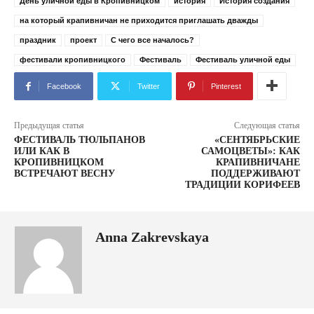
День уличной еды в Кропивницком
история
История создания
на который крапивничан не приходится приглашать дважды
праздник
проект
С чего все началось?
фестивали кропивницкого
Фестиваль
Фестиваль уличной еды
Facebook
Twitter
Pinterest
Предыдущая статья
Следующая статья
ФЕСТИВАЛЬ ТЮЛЬПАНОВ
«СЕНТЯБРЬСКИЕ
ИЛИ КАК В
САМОЦВЕТЫ»: КАК
КРОПИВНИЦКОМ
КРАПИВНИЧАНЕ
ВСТРЕЧАЮТ ВЕСНУ
ПОДДЕРЖИВАЮТ
ТРАДИЦИИ КОРИФЕЕВ
Anna Zakrevskaya