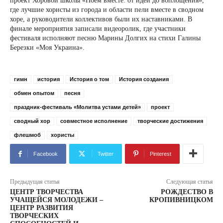
проект Хоровой школы «Поем вместе: от идеи до воплощения»,
где лучшие хористы из города и области пели вместе в сводном
хоре, а руководители коллективов были их наставниками. В
финале мероприятия записали видеоролик, где участники
фестиваля исполняют песню Марины Долгих на стихи Галины
Березки «Моя Украина».
гимн
история
История о том
История создания
обмен опытом
песня
праздник-фестиваль «Молитва устами детей»
проект
сводный хор
совместное исполнение
творческие достижения
флешмоб
хористы
Facebook
Twitter
Pinterest
Предыдущая статья
Следующая статья
ЦЕНТР ТВОРЧЕСТВА
РОЖДЕСТВО В
УЧАЩЕЙСЯ МОЛОДЕЖИ –
КРОПИВНИЦКОМ
ЦЕНТР РАЗВИТИЯ
ТВОРЧЕСКИХ