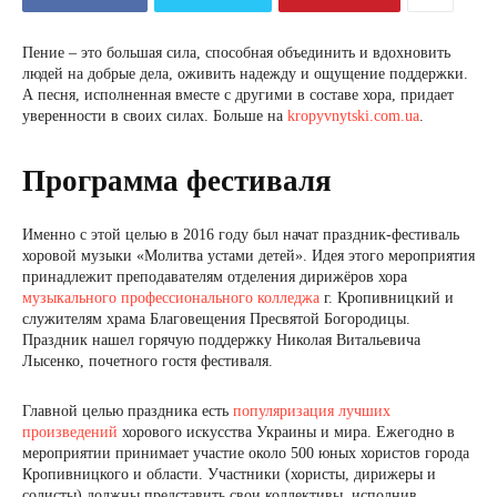
Пение – это большая сила, способная объединить и вдохновить
людей на добрые дела, оживить надежду и ощущение поддержки.
А песня, исполненная вместе с другими в составе хора, придает
уверенности в своих силах. Больше на
kropyvnytski.com.ua
.
Программа фестиваля
Именно с этой целью в 2016 году был начат праздник-фестиваль
хоровой музыки «Молитва устами детей». Идея этого мероприятия
принадлежит преподавателям отделения дирижёров хора
музыкального профессионального колледжа
г. Кропивницкий и
служителям храма Благовещения Пресвятой Богородицы.
Праздник нашел горячую поддержку Николая Витальевича
Лысенко, почетного гостя фестиваля.
Главной целью праздника есть
популяризация лучших
произведений
хорового искусства Украины и мира. Ежегодно в
мероприятии принимает участие около 500 юных хористов города
Кропивницкого и области. Участники (хористы, дирижеры и
солисты) должны представить свои коллективы, исполнив