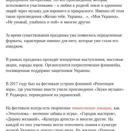
исполняются участниками – о любви к родной земле и единении
людей через музыку для хорошего и прекрасного. Именно об этом
такие произведения «Желаю тебе, Украина…», «Моя Украина»,
«Не унывай, улыбнись и пой» и многие другие.
За время существования праздника уже появились определенные
форматы, характерные именно для него, которые уже стали его
имиджем.
В рамках праздника проходят концертные выступления, массовые
акции, парады хоров. Организуются патриотические флешмобы,
посвященные поддержке защитников Украины.
В 2017 году был на фестивале устроен флешмоб «Репетиция
хора», где участники вместе учили произведение «Звуки музыки»
Р. Роджерса, переведенное на украинский.
На фестивале всегда есть творческие
тематические локации
, как
«Этнотолока – весенние забавы и игры», «Городок мастеров»,
«Дерево желаний», «Культура артиста» и многие другие. На
каждой из них участники могли пополнить знания о культуре
родной Украины и других стран мира. На локации «Поющая