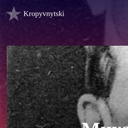
Kropyvnytski