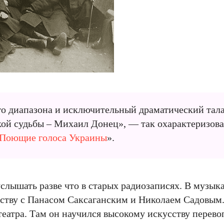
го диапазона и исключительный драматический тала
ой судьбы – Михаил Донец», — так охарактеризова
Поющие голоса Украины
».
лышать разве что в старых радиозаписях. В музык
мству с Панасом Саксаганским и Николаем Садовым.
театра. Там он научился высокому искусству перево