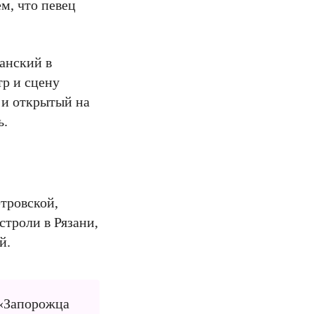
м, что певец
ганский в
тр и сцену
 и открытый на
ь.
тровской,
строли в Рязани,
й.
 «Запорожца