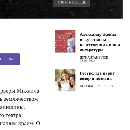
УЗНАТЬ БОЛЬШЕ
Александр Жовна:
искусство на
пересечении кино и
литературы
IRYNA STANEVICH
-
Viber
05.05.2026
Ресурс, где царит
юмор и позитив
ANONIM
-
29.07.2023
карьеры Михаила
ь землячеством
раинщины,
о театра
 нашим краем. О