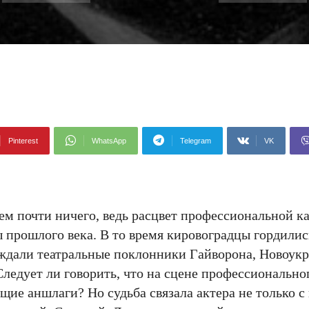
Pinterest
WhatsApp
Telegram
VK
ем почти ничего, ведь расцвет профессиональной 
 прошлого века. В то время кировоградцы гордилис
 ждали театральные поклонники Гайворона, Новоук
едует ли говорить, что на сцене профессиональног
ие аншлаги? Но судьба связала актера не только с