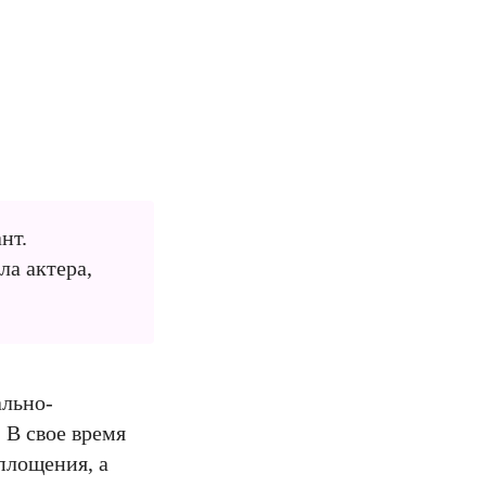
нт.
ла актера,
ально-
 В свое время
площения, а