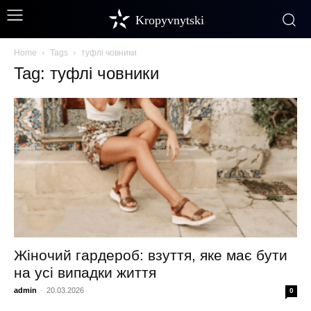
Kropyvnytski
Home
Tags
туфлі човники
Tag: туфлі човники
Жіночий гардероб: взуття, яке має бути
на усі випадки життя
admin
-
20.03.2026
0