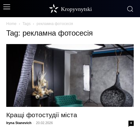
Kropyvnytski
Home
Tags
рекламна фотосесія
Tag: рекламна фотосесія
Кращі фотостудії міста
Iryna Stanevich
-
20.02.2026
0