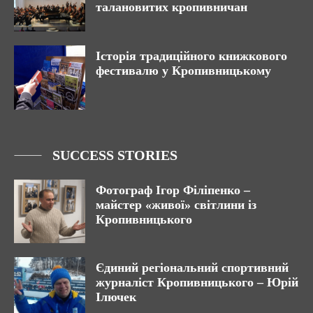
талановитих кропивничан
Історія традиційного книжкового
фестивалю у Кропивницькому
SUCCESS STORIES
Фотограф Ігор Філіпенко –
майстер «живої» світлини із
Кропивницького
Єдиний регіональний спортивний
журналіст Кропивницького – Юрій
Ілючек