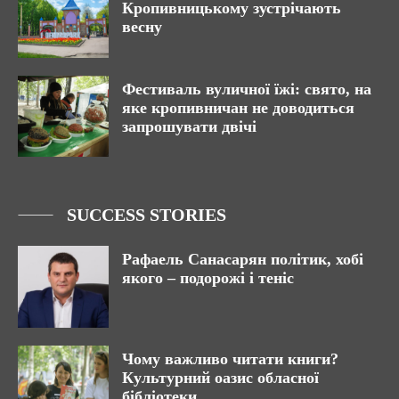
Кропивницькому зустрічають
весну
Фестиваль вуличної їжі: свято, на
яке кропивничан не доводиться
запрошувати двічі
SUCCESS STORIES
Рафаель Санасарян політик, хобі
якого – подорожі і теніс
Чому важливо читати книги?
Культурний оазис обласної
бібліотеки