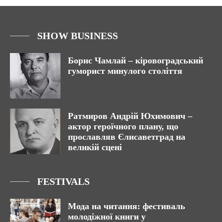
SHOW BUSINESS
Борис Чамлай – кіровоградський
гуморист минулого століття
Ратмиров Андрій Юхимович –
актор героїчного плану, що
прославляв Єлисаветград на
великій сцені
FESTIVALS
Мода на читання: фестиваль
молодіжної книги у