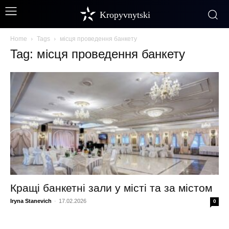
Kropyvnytski
Home
Tags
місця проведення банкету
Tag: місця проведення банкету
Кращі банкетні зали у місті та за містом
Iryna Stanevich
-
17.02.2026
0