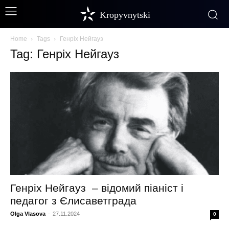
Kropyvnytski
Home
Tags
Генріх Нейгауз
Tag: Генріх Нейгауз
Генріх Нейгауз – відомий піаніст і
педагог з Єлисаветграда
Olga Vlasova
-
27.11.2024
0