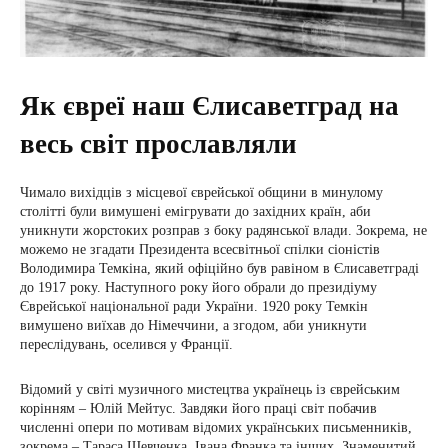
Як євреї наш Єлисаветград на
весь світ прославляли
Чимало вихідців з місцевої єврейської общини в минулому
столітті були вимушені емігрувати до західних країн, аби
уникнути жорстоких розправ з боку радянської влади. Зокрема, не
можемо не згадати Президента всесвітньої спілки сіоністів
Володимира Темкіна, який офіційно був равіном в Єлисаветграді
до 1917 року. Наступного року його обрали до президіуму
Єврейської національної ради України. 1920 року Темкін
вимушено виїхав до Німеччини, а згодом, аби уникнути
переслідувань, оселився у Франції.
Відомий у світі музичного мистецтва українець із єврейським
корінням – Юлій Мейтус. Завдяки його праці світ побачив
численні опери по мотивам відомих українських письменників,
зокрема – Тараса Шевченка, Івана Франка та інших. Знаменитий