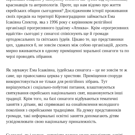
краєзнавців та антропологів. Проте, що нам відомо про життя
єврейських общин сьогодення? Дослідженням історії проживання
своїх предків на території Кіровоградщини займається Ема
Ісаківна Спектор, яка з 1996 року є керівником релігійної
організації прогресивного іудаїзму «Атиква». Крім «прогресивних
юдаїстів» сьогодні у синагозі співіснують ще й громади
ортодоксальних та світських їудеїв. Цікаво те, що представники
цих, здавалося б, не зовсім схожих між собою організацій, досить
мирно вживаються в одному приміщенні хоральної синагоги та по
черзі проводять зібрання.
Як зауважує Ема Ісааківна, іудейська синагога – це не зовсім те ж
саме, що православна церква у християн. Приміщення споруди
використовується не тільки для релігійних зібрань. Тут
вирішуються і соціально-побутові питання, влаштовуються
святкування єврейських національних свят, вшановуються інші
традиції. Крім того, на базі синагоги відбуваються тематичні
заняття з дітьми, які спрямовані на ознайомлення молодшого
покоління з єврейськими традиціями. На думку представників
громади, такі неформальні освітні заняття допомагають дітям
усвідомлювати свою національну приналежність.