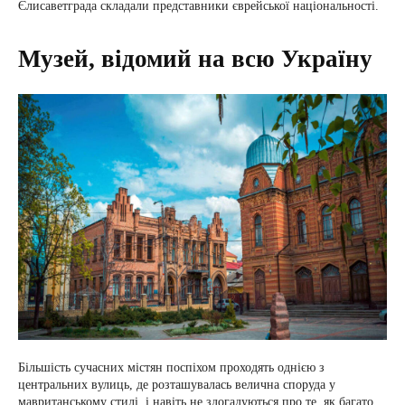
Єлисаветграда складали представники єврейської національності.
Музей, відомий на всю Україну
Більшість сучасних містян поспіхом проходять однією з
центральних вулиць, де розташувалась велична споруда у
мавританському стилі, і навіть не здогадуються про те, як багато