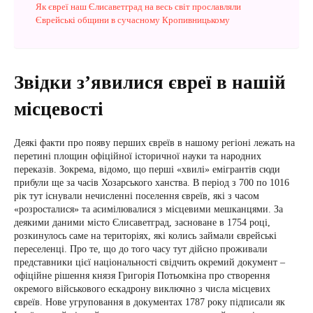
Як євреї наш Єлисаветград на весь світ прославляли
Єврейські общини в сучасному Кропивницькому
Звідки з’явилися євреї в нашій
місцевості
Деякі факти про появу перших євреїв в нашому регіоні лежать на
перетині площин офіційної історичної науки та народних
переказів. Зокрема, відомо, що перші «хвилі» емігрантів сюди
прибули ще за часів Хозарського ханства. В період з 700 по 1016
рік тут існували нечисленні поселення євреїв, які з часом
«розросталися» та асимілювалися з місцевими мешканцями. За
деякими даними місто Єлисаветград, засноване в 1754 році,
розкинулось саме на територіях, які колись займали єврейські
переселенці. Про те, що до того часу тут дійсно проживали
представники цієї національності свідчить окремий документ –
офіційне рішення князя Григорія Потьомкіна про створення
окремого військового ескадрону виключно з числа місцевих
євреїв. Нове угруповання в документах 1787 року підписали як