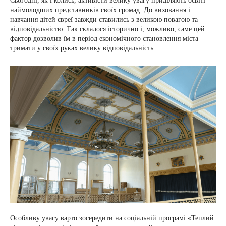
Сьогодні, як і колись, активісти велику увагу приділяють освіті
наймолодших представників своїх громад. До виховання і
навчання дітей євреї завжди ставились з великою повагою та
відповідальністю. Так склалося історично і, можливо, саме цей
фактор дозволив їм в період економічного становлення міста
тримати у своїх руках велику відповідальність.
Особливу увагу варто зосередити на соціальній програмі «Теплий