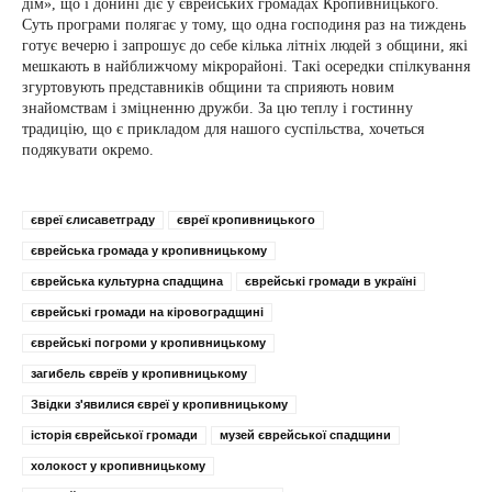
дім», що і донині діє у єврейських громадах Кропивницького.
Суть програми полягає у тому, що одна господиня раз на тиждень
готує вечерю і запрошує до себе кілька літніх людей з общини, які
мешкають в найближчому мікрорайоні. Такі осередки спілкування
згуртовують представників общини та сприяють новим
знайомствам і зміцненню дружби. За цю теплу і гостинну
традицію, що є прикладом для нашого суспільства, хочеться
подякувати окремо.
євреї єлисаветграду
євреї кропивницького
єврейська громада у кропивницькому
єврейська культурна спадщина
єврейські громади в україні
єврейські громади на кіровоградщині
єврейські погроми у кропивницькому
загибель євреїв у кропивницькому
Звідки з'явилися євреї у кропивницькому
історія єврейської громади
музей єврейської спадщини
холокост у кропивницькому