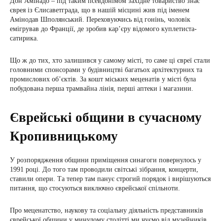
Дон Амінадо – під таким псевдонімом західне товариство знає
єврея із Єлисаветграда, що в нашій місцині жив під іменем
Амінодав Шполянський. Переховуючись від гонінь, чоловік
емігрував до Франції, де зробив кар’єру відомого куплетиста-
сатирика.
Що ж до тих, хто залишився у самому місті, то саме ці євреї стали
головними спонсорами у будівництві багатьох архітектурних та
промислових об’єктів. За кошт міських меценатів у місті була
побудована перша трамвайна лінія, перші аптеки і магазини.
Єврейські общини в сучасному
Кропивницькому
У розпорядження общини приміщення синагоги повернулось у
1991 році. До того там проводили світські зібрання, концерти,
ставили опери. Та тепер там панує строгий порядок і вирішуються
питання, що стосуються виключно єврейської спільноти.
Про меценатство, наукову та соціальну діяльність представників
єврейської общини у минулому столітті ми чуємо від музейників,