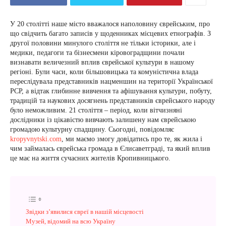
У 20 столітті наше місто вважалося наполовину єврейським, про
що свідчить багато записів у щоденниках місцевих етнографів. З
другої половини минулого століття не тільки історики, але і
медики, педагоги та бізнесмени кіровоградщини почали
визнавати величезний вплив єврейської культури в нашому
регіоні. Були часи, коли більшовицька та комуністична влада
переслідувала представників нацменшин на території Української
РСР, а відтак глибинне вивчення та афішування культури, побуту,
традицій та наукових досягнень представників єврейського народу
було неможливим. 21 століття – період, коли вітчизняні
дослідники із цікавістю вивчають залишену нам єврейською
громадою культурну спадщину. Сьогодні, повідомляє
kropyvnytski.com
, ми маємо змогу довідатись про те, як жила і
чим займалась єврейська громада в Єлисаветграді, та який вплив
це має на життя сучасних жителів Кропивницького.
Звідки з’явилися євреї в нашій місцевості
Музей, відомий на всю Україну