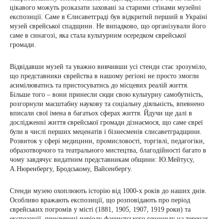
цікавого можуть розказати заховані за старими стінами музейні
експозиції. Саме в Єлисаветграді був відкритий перший в Україні
музей єврейської спадщини. Не випадково, що організували його
саме в синагозі, яка стала культурним осередком єврейської
громади.
Відвідавши музей та уважно вивчивши усі стенди стає зрозуміло,
що представники єврейства в нашому регіоні не просто змогли
асимілюватись та пристосуватись до місцевих реалій життя.
Більше того – вони принесли сюди свою культурну самобутність,
розгорнули масштабну наукову та соціальну діяльність, впевнено
вписали свої імена в багатьох сферах життя. Йдучи ще далі в
дослідженні життя єврейської громади дізнаємося, що саме євреї
були в числі перших меценатів і бізнесменів єлисаветградщини.
Розвиток у сфері медицини, промисловості, торгівлі, педагогіки,
образотворчого та театрального мистецтва, благодійності багато в
чому завдячує видатним представникам общини: Ю.Мейтусу,
А.Нюренбергу, Бродському, Вайсенбергу.
Стенди музею охоплюють історію від 1000-х років до наших днів.
Особливо вражають експозиції, що розповідають про період
єврейських погромів у місті (1881, 1905, 1907, 1919 роки) та
експозиції, присвячені періоду фашистського геноциду на теренах