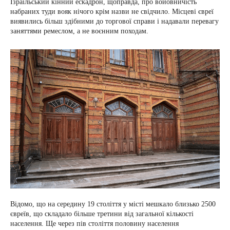
Ізраїльський кінний ескадрон, щоправда, про войовничість
набраних туди вояк нічого крім назви не свідчило. Місцеві євреї
виявились більш здібними до торгової справи і надавали перевагу
заняттями ремеслом, а не воєнним походам.
Відомо, що на середину 19 століття у місті мешкало близько 2500
євреїв, що складало більше третини від загальної кількості
населення. Ще через пів століття половину населення