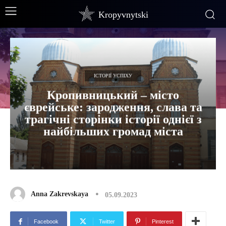
Kropyvnytski
ІСТОРІЇ УСПІХУ
Кропивницький – місто
єврейське: зародження, слава та
трагічні сторінки історії однієї з
найбільших громад міста
Anna Zakrevskaya
05.09.2023
Facebook
Twitter
Pinterest