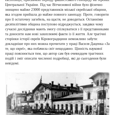
Центральної України. Під час Вітчизняної війни було фізично
знищено майже 23000 представників міської єврейської общини,
яка згодом прийшла до майже повного занепаду. Проте, говорити
про її остаточну загибель, на щастя, не доводиться. Останніми
десятиліттями община поступово відроджується, завдяки чому
сучасні дослідники мають змогу спілкуватися з її представниками
та доносити нам нові захоплюючі факти із її життя. Але трагічні
сторінки історії євреїв Кіровоградщини неможливо забути:
докладніше про них можна прочитати у праці Василя Даценка «За
те, що євреї», яка побачила світ нещодавно. Цінність наукової
праці пояснюється тим, що автор сам був очевидцем трагічних
подій і зміг описати численні подробиці, які до сьогодення були
невідомі.