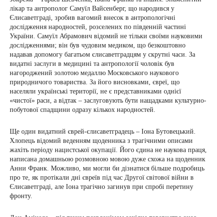
лікар та антрополог Самуїл Вайсенберг, що народився у
Єлисаветграді, зробив вагомий внесок в антропологічні
дослідження народностей, розселених по південній частині
України. Самуїл Абрамович відомий не тільки своїми науковими
дослідженнями; він був чудовим медиком, що безкоштовно
надавав допомогу багатьом єлисаветградцям у скрутні часи. За
видатні заслуги в медицині та антропології чоловік був
нагороджений золотою медаллю Московського наукового
природничого товариства. За його висновками, євреї, що
населяли українські території, не є представниками однієї
«чистої» раси, а відтак – заслуговують бути нащадками культурно-
побутової спадщини одразу кількох народностей.
Ще один видатний єврей-єлисаветградець – Іона Бутовецький.
Хлопець відомий веденням щоденника з трагічними описами
жахіть періоду нацистської окупації. Його єдина не наукова праця,
написана домашньою розмовною мовою дуже схожа на щоденник
Анни Франк. Можливо, ми могли би дізнатися більше подробиць
про те, як протікали дні євреїв під час Другої світової війни в
Єлисаветграді, але Іона трагічно загинув при спробі перетину
фронту.