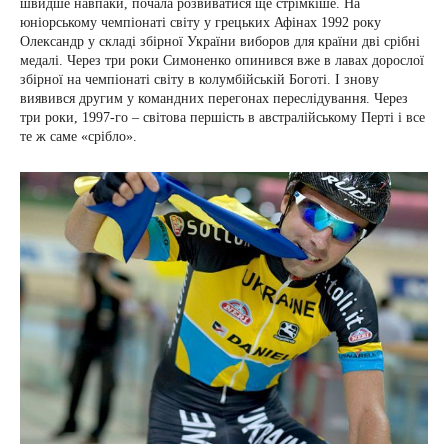
швидше навпаки, почала розвиватися ще стрімкіше. На
юніорському чемпіонаті світу у грецьких Афінах 1992 року
Олександр у складі збірної України виборов для країни дві срібні
медалі. Через три роки Симоненко опинився вже в лавах дорослої
збірної на чемпіонаті світу в колумбійській Боготі. І знову
виявився другим у командних перегонах переслідування. Через
три роки, 1997-го – світова першість в австралійському Перті і все
те ж саме «срібло».