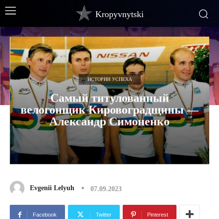
Kropyvnytski
ИСТОРИИ УСПЕХА
Самый титулованный
велогонщик Кировоградщины —
Александр Симоненко
Evgenii Lelyuh
07.09.2023
Facebook
Twitter
Pinterest