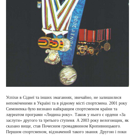
Успіхи в Сіднеї та інших змаганнях, звичайно, не залишилися
непоміченими в Україні та в рідному місті спортсмена. 2001 року
Симоненка було визнано найкращим спортсменом країни та
лауреатом програми «Людина року». Також у нього є ордени «За
заслуги» другого та третього ступеня. А 2003 року велогонщик, як
сказано вище, став Почесним громадянином Кропивницького.
Першим спортсменом, відзначений такого звання. Другою і поки