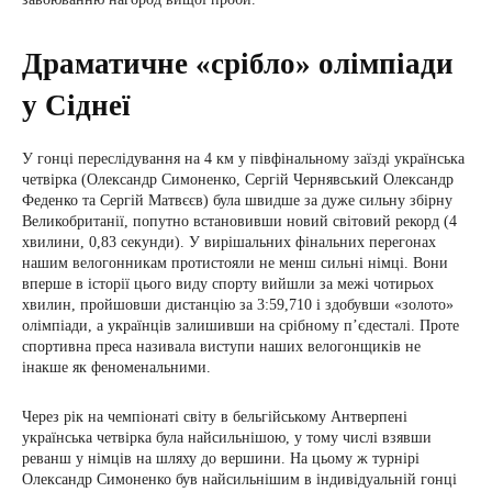
Драматичне «срібло» олімпіади
у Сіднеї
У гонці переслідування на 4 км у півфінальному заїзді українська
четвірка (Олександр Симоненко, Сергій Чернявський Олександр
Феденко та Сергій Матвєєв) була швидше за дуже сильну збірну
Великобританії, попутно встановивши новий світовий рекорд (4
хвилини, 0,83 секунди). У вирішальних фінальних перегонах
нашим велогонникам протистояли не менш сильні німці. Вони
вперше в історії цього виду спорту вийшли за межі чотирьох
хвилин, пройшовши дистанцію за 3:59,710 і здобувши «золото»
олімпіади, а українців залишивши на срібному п’єдесталі. Проте
спортивна преса називала виступи наших велогонщиків не
інакше як феноменальними.
Через рік на чемпіонаті світу в бельгійському Антверпені
українська четвірка була найсильнішою, у тому числі взявши
реванш у німців на шляху до вершини. На цьому ж турнірі
Олександр Симоненко був найсильнішим в індивідуальній гонці