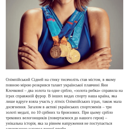
Олімпійський Сідней на стику тисячоліть став містом, в якому
повною мірою розкрився талант української плавчині Яни
Клочкової – два золота та одне срібло, «золота рибка» справила на
іграх справжній фурор. В інших видах спорту наша країна, яка
лише вдруге взяла участь у літніх Олімпійських іграх, також мала
досягнення. Загалом в активі українських спортсменів – три
золоті медалі, по 10 срібних та бронзових. При цьому срібло
трекових велогонщиків (повертаємося до нашого героя) –
унікальна історія, яка за рівнем напруження не поступається
завоюванню нагород вищої проби.