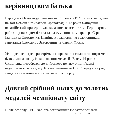
керівництвом батька
Народився Олександр Симоненко 14 лютого 1974 року у місті, яке
на той момент називалося Кіровоград. З 12 років майбутній
олімпійський призер почав займатися велоспортом. Перші кроки
робив під наглядом батька та, за сумісництвом, тренера Сергія
Івановича Симоненка. Пізніше з талановитим велогонником
займалися Олександр Заворотний та Сергій Фісюк.
Усі перелічені тренери стрімко створювали з молодого спортсмена
буквально машину із завоювання медалей. Вже у 14 років
Симоненко перебрався до київського центру олімпійської
підготовки «Титан», а у 16 ​​став чемпіоном СРСР серед юніорів,
заодно виконавши норматив майстра спорту.
Довгий срібний шлях до золотих
медалей чемпіонату світу
Після розпаду СРСР кар’єра велогонника не застопорилася,