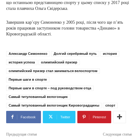
що останньою представницею спорту у цьому списку у 2017 році
стала плавчиха Ольга Свідерська.
Завершив кар’єру Симоненко у 2005 році, після чого ще п’ять
років працював заступником голови товариства «Динамо» в
Кіровоградській області.
Александр Симоненко
Долгий серебряный путь
история
история успеха
олимпийский призер
олимпийский призер стал заниматься велоспортом
Первые шаги в спорте
Первые шаги в спорте – под руководством отца
Самый титулованный велогонщик
Самый титулованный велогонщик Кировоградщины
спорт
Facebook
Twitter
Pinterest
Предыдущая статья
Следующая статья