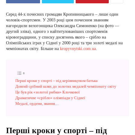
Серед 44-х почесних громадян Кропивницького – лише один
чоловік-спортсмен. У 2003 році цим почесним званням
нагородили велогонщика Олександра Симоненко (на фото —
другий зліва), одного з найтитулованіших спортсменів
кіровоградщини, у списку досягнень якого – срібло на
Олімпійських іграх у Сіднеї у 2000 році та три золоті медалі на
чемпіонатах світу. Більше на
kropyvnytski.com.ua
.
Перші кроки у спорті – під керівництвом батька
Довгий срібний шлях до золотих медалей чемпіонату світу
Це був рік «золотої рибки» Клочкової
Драматичне «срібло» олімпіади у Сіднеї
Медалі, ордени, звання…
Перші кроки у спорті – під