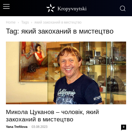
Kropyvnytski
Home
Tags
який закоханий в мистецтво
Tag: який закоханий в мистецтво
Микола Цуканов – чоловік, який
закоханий в мистецтво
Yana Trefilova
-
03.08.2023
0