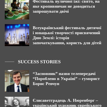
Фестиваль вуличної їжі: свято, на
яке кропивничан не доводиться
запрошувати двічі
Всеукраїнський фестиваль дитячої
і юнацької творчості присвячений
Дню Землі: історія
започаткування, користь для дітей
SUCCESS STORIES
“Засновник” назви телепередачі
“Пороблено в Україні” – гуморист
Борис Ревчун
Єлисаветградець А. Нюренберг –
український художник єврейського