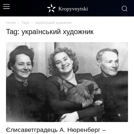
Kropyvnytski
Home
Tags
український художник
Tag: український художник
Єлисаветградець А. Нюренберг –