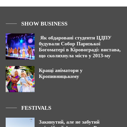
SHOW BUSINESS
Як обдаровані студенти ЦДПУ
будували Собор Паризької
Богоматері в Кіровограді: вистава,
що сколихнула місто у 2013-му
Кращі аніматори у
Кропивницькому
FESTIVALS
Закинутий, але не забутий