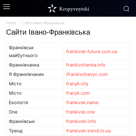
Kropyvnytski
Home
Сайти Івано-Франківська
Сайти Івано-Франківська
Франківськ
frankivsk-future.com.ua
майбутнього
Франківчанка
frankivchanka.info
Я Франківчанин
ifrankivchanyn.com
Місто
franyk.city
Місто
franyk.com
Екологія
frankivsk.name
One
frankivsk.one
Франківські
frankivski.info
Тренд
frankivsk-trend.in.ua