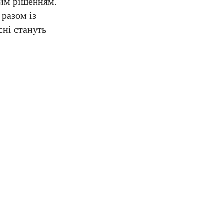
щим рішенням.
 разом із
існі стануть