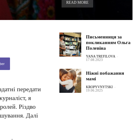
READ MORE
Письменниця за
покликанням Ольга
Полевіна
YANA TREFILOVA
-
17.08.2023
ber
Ніжні побажання
мамі
KROPYVNYTSKI
-
здатні передати
19.06.2025
журналіст, я
ролей. Різдво
ншування. Далі