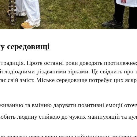
у середовищі
традиція. Проте останні роки доводять протилежне:
вітлодіодними різдвяними зірками. Це свідчить про 
ає свій зміст. Міське середовище потребує цих яскр
живанню та вмінню дарувати позитивні емоції ото
робить людину стійкою до чужих маніпуляцій та ку
ня колядки через роки стане найціннішим архівом в