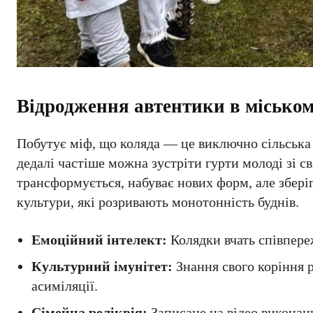
Відродження автентики в міськом
Побутує міф, що коляда — це виключно сільська 
дедалі частіше можна зустріти гурти молоді зі с
трансформується, набуває нових форм, але зберіг
культури, які розривають монотонність буднів.
Емоційний інтелект:
Колядки вчать співпере
Культурний імунітет:
Знання свого коріння 
асиміляції.
Сімейна реліквія:
Записане на відео виконан