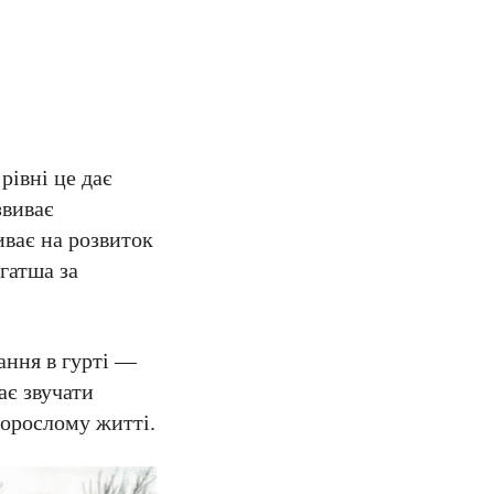
рівні це дає
звиває
иває на розвиток
гатша за
ання в гурті —
ає звучати
 дорослому житті.