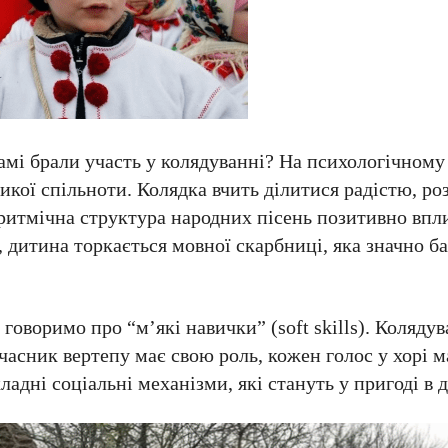
амі брали участь у колядуванні? На психологічному 
икої спільноти. Колядка вчить ділитися радістю, ро
 ритмічна структура народних пісень позитивно впл
 дитина торкається мовної скарбниці, яка значно ба
говоримо про “м’які навички” (soft skills). Колядув
часник вертепу має свою роль, кожен голос у хорі м
ладні соціальні механізми, які стануть у пригоді в