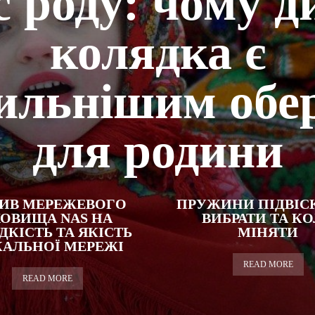
с роду: чому д
колядка є
ильнішим обе
для родини
ИВ МЕРЕЖЕВОГО
ПРУЖИНИ ПІДВІСК
ХОВИЩА NAS НА
ВИБРАТИ ТА К
КІСТЬ ТА ЯКІСТЬ
МІНЯТИ
АЛЬНОЇ МЕРЕЖІ
READ MORE
READ MORE