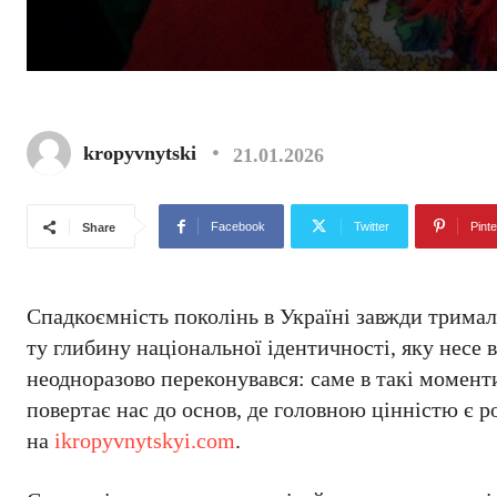
kropyvnytski
21.01.2026
Facebook
Twitter
Pinte
Share
Спадкоємність поколінь в Україні завжди тримала
ту глибину національної ідентичності, яку несе в
неодноразово переконувався: саме в такі момент
повертає нас до основ, де головною цінністю є 
на
ikropyvnytskyi.com
.