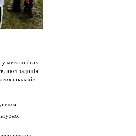
 у мегаполісах
те, що традиція
авих спалахів
чуючим.
льтурної
ашої родини.