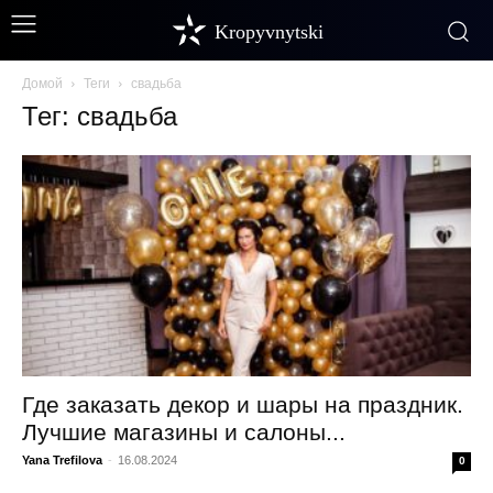
Kropyvnytski
Домой
Теги
свадьба
Тег: свадьба
Где заказать декор и шары на праздник.
Лучшие магазины и салоны...
Yana Trefilova
-
16.08.2024
0