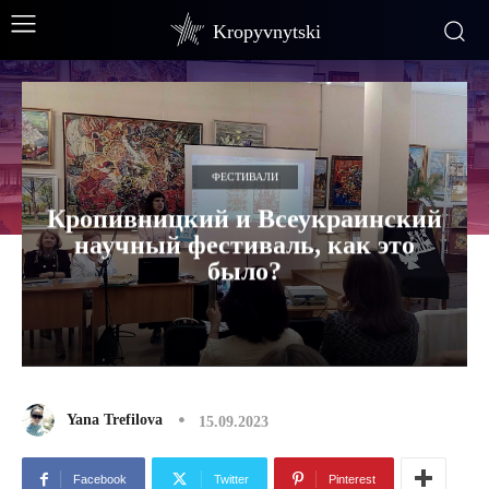
Kropyvnytski
ФЕСТИВАЛИ
Кропивницкий и Всеукраинский
научный фестиваль, как это
было?
Yana Trefilova
15.09.2023
Facebook
Twitter
Pinterest