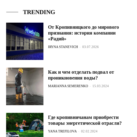
TRENDING
От Кропивницкого до мирового
признания: история компании
«Радий»
IRYNA STANEVICH
-
03.07.2026
Как и чем отделать подвал от
проникновения воды?
MARIANNA SEMERENKO
-
15.03.2024
Где кропивничанам приобрести
товары энергетической отрасли?
YANA TREFILOVA
-
02.02.2024