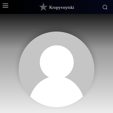
Kropyvnytski