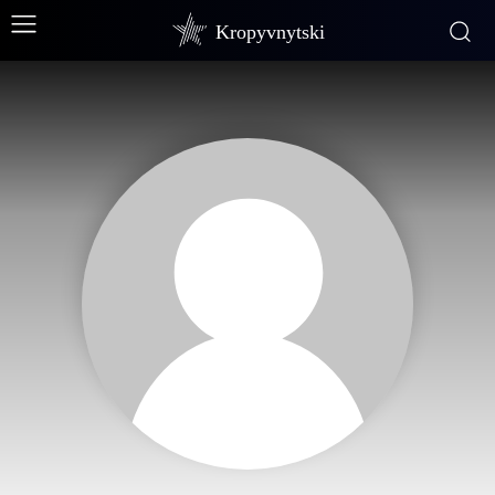
Kropyvnytski