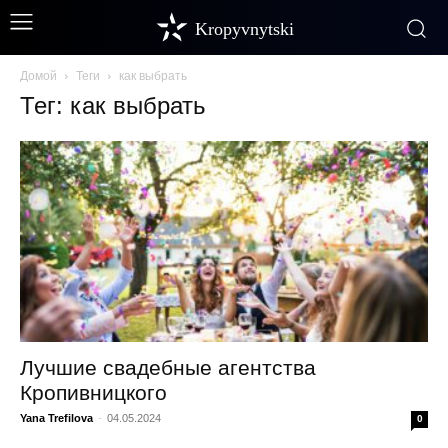
Kropyvnytski
Домой
Теги
как выбрать
Тег: как выбрать
Лучшие свадебные агентства
Кропивницкого
Yana Trefilova
-
04.05.2024
0