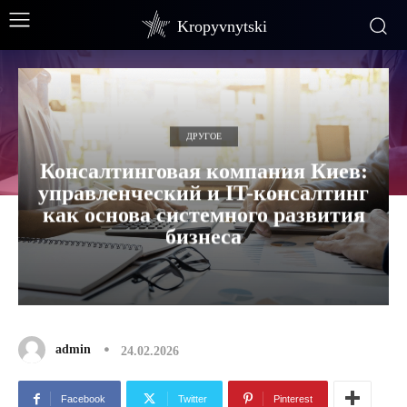
Kropyvnytski
ДРУГОЕ
Консалтинговая компания Киев:
управленческий и IT-консалтинг
как основа системного развития
бизнеса
admin
24.02.2026
Facebook
Twitter
Pinterest