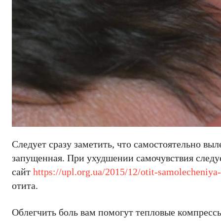
Следует сразу заметить, что самостоятельно выле
запущенная. При ухудшении самочувствия следуе
сайт
https://upl.org.ua/2015/12/otit-samolecheniya-
отита.
Облегчить боль вам помогут тепловые компресс