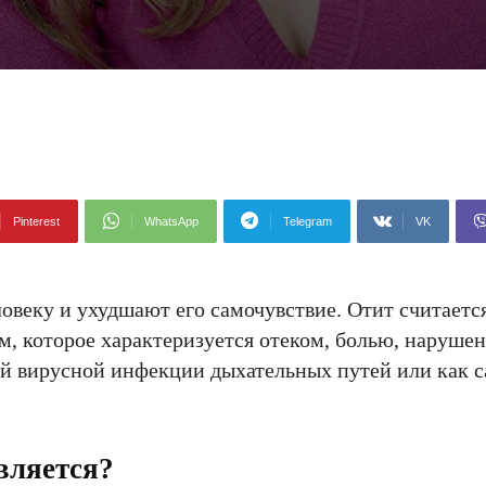
Pinterest
WhatsApp
Telegram
VK
овеку и ухудшают его самочувствие. Отит считаетс
, которое характеризуется отеком, болью, нарушен
ой вирусной инфекции дыхательных путей или как 
вляется?