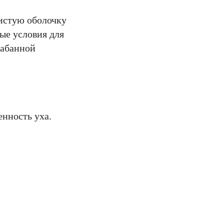
истую оболочку
ые условия для
рабанной
нность уха.