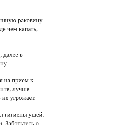
 ушную раковину
е чем капать,
 далее в
ну.
я на прием к
ните, лучше
 не угрожает.
ил гигиены ушей.
. Заботьтесь о