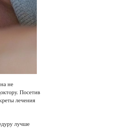
она не
октору. Посетив
екреты лечения
едуру лучше