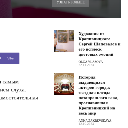
УЗНАТЬ БОЛЬШЕ
Художник из
Кропивницкого
Сергей Шаповалов и
его всплеск
цветовых эмоций
Viber
OLGA VLASOVA
-
22.11.2024
История
я самым
выдающихся
актеров города:
ием слуха.
звездная плеяда
самостоятельная
позапрошлого века,
прославившая
Кропивницкий на
весь мир
ANNA ZAKREVSKAYA
-
12.10.2023