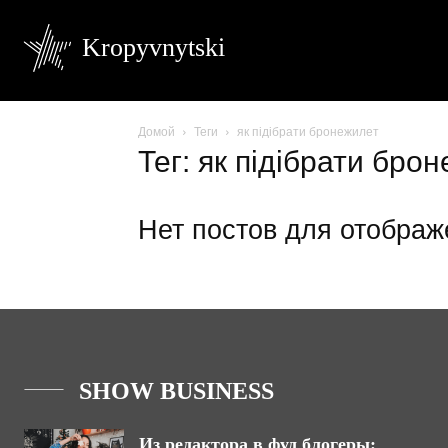
Kropyvnytski
Домой
Теги
як підібрати бронежилет
Тег: як підібрати бро
Нет постов для отображ
SHOW BUSINESS
Из редактора в фуд блогеры: