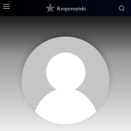
Kropyvnytski