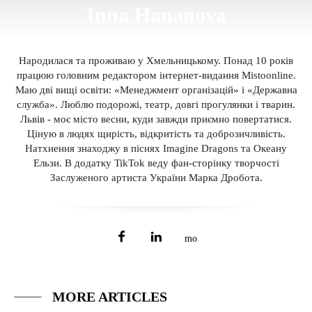
Inna Hananova
Народилася та проживаю у Хмельницькому. Понад 10 років
працюю головним редактором інтернет-видання Mistoonline.
Маю дві вищі освіти: «Менеджмент організацій» і «Державна
служба». Люблю подорожі, театр, довгі прогулянки і тварин.
Львів - моє місто весни, куди завжди приємно повертатися.
Ціную в людях щирість, відкритість та доброзичливість.
Натхнення знаходжу в піснях Imagine Dragons та Океану
Ельзи. В додатку TikTok веду фан-сторінку творчості
Заслуженого артиста України Марка Дробота.
MORE ARTICLES